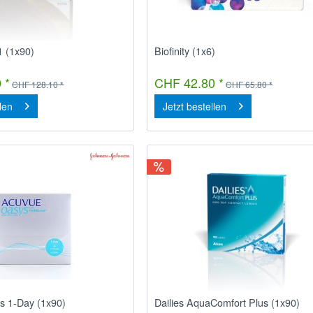
 1 (1x90)
Biofinity (1x6)
 *
CHF 42.80 *
CHF 128.10 *
CHF 65.80 *
llen
Jetzt bestellen
s 1-Day (1x90)
Dailies AquaComfort Plus (1x90)