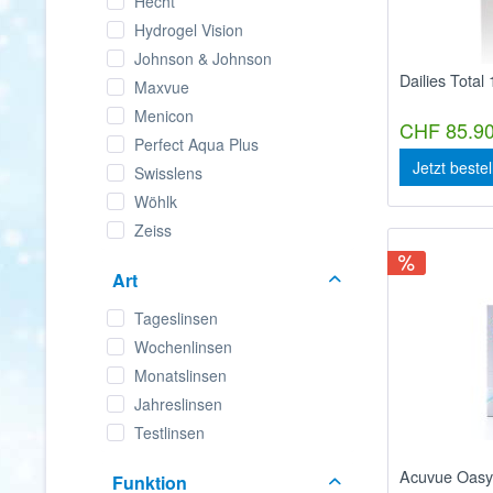
Hecht
Hydrogel Vision
Johnson & Johnson
Dailies Total
Maxvue
Menicon
CHF 85.90
Perfect Aqua Plus
Jetzt beste
Swisslens
Wöhlk
Zeiss
Art
Tageslinsen
Wochenlinsen
Monatslinsen
Jahreslinsen
Testlinsen
Acuvue Oasy
Funktion