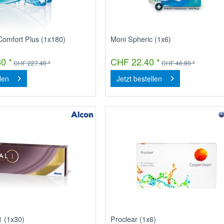
Comfort Plus (1x180)
Moni Spheric (1x6)
0 *
CHF 22.40 *
CHF 227.40 *
CHF 46.80 *
llen
Jetzt bestellen
 1 (1x30)
Proclear (1x6)