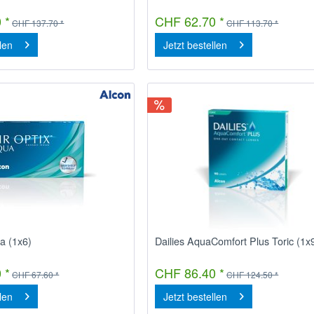
 *
CHF 62.70 *
CHF 137.70 *
CHF 113.70 *
llen
Jetzt bestellen
a (1x6)
Dailies AquaComfort Plus Toric (1x
 *
CHF 86.40 *
CHF 67.60 *
CHF 124.50 *
llen
Jetzt bestellen