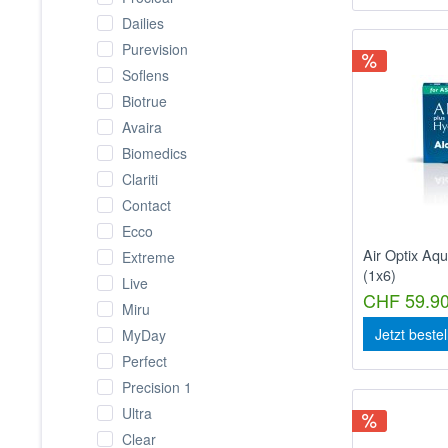
Dailies
Purevision
Soflens
Biotrue
Avaira
Biomedics
Clariti
Contact
Ecco
Air Optix Aq
Extreme
(1x6)
Live
CHF 59.90
Miru
Jetzt beste
MyDay
Perfect
Precision 1
Ultra
Clear