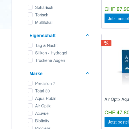
Sphärisch
CHF 87.90
Torisch
Jetzt beste
Multifokal
Eigenschaft
Tag & Nacht
Silikon - Hydrogel
Trockene Augen
Marke
Precision 7
Total 30
Aqua Rubin
Air Optix Aqu
Air Optix
CHF 47.80
Acuvue
Biofinity
Jetzt beste
Proclear