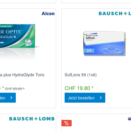
ua plus HydraGlyde Toric
SofLens 59 (1x6)
 *
CHF 19.80 *
CHF 83.60 *
llen
Jetzt bestellen