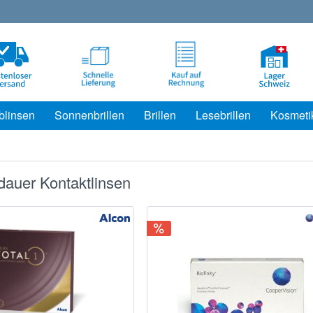
blinsen
Sonnenbrillen
Brillen
Lesebrillen
Kosmeti
auer Kontaktlinsen