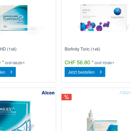
 HD (1x6)
Biofinity Toric (1x6)
 *
CHF 56.80 *
CHF 68.20 *
CHF 73.80 *
llen
Jetzt bestellen