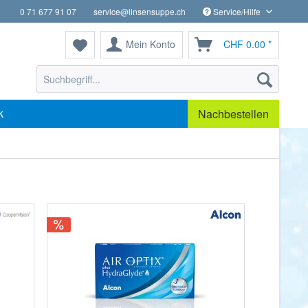
0 71 677 91 07
service@linsensuppe.ch
Service/Hilfe
Mein Konto
CHF 0.00 *
k
Nachbestellen