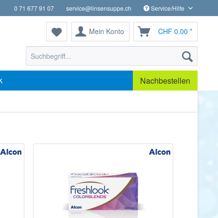
0 71 677 91 07
service@linsensuppe.ch
Service/Hilfe
Mein Konto
CHF 0.00 *
k
Nachbestellen