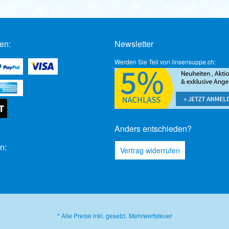
en:
Newsletter
Werden Sie Teil von linsensuppe.ch:
Anders entschieden?
n:
Vertrag widerrufen
* Alle Preise inkl. gesetzl. Mehrwertsteuer