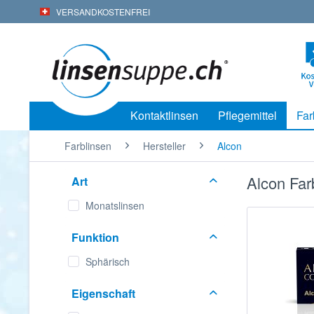
VERSANDKOSTENFREI
Kontaktlinsen
Pflegemittel
Far
Farblinsen
Hersteller
Alcon
Alcon Far
Art
Monatslinsen
Funktion
Sphärisch
Eigenschaft