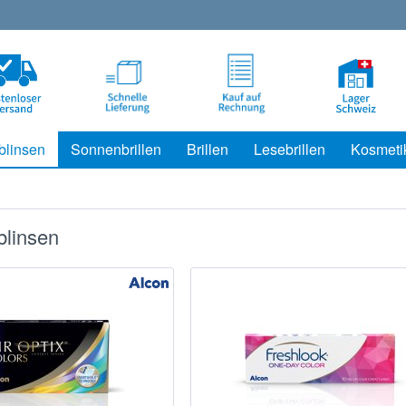
blinsen
Sonnenbrillen
Brillen
Lesebrillen
Kosmeti
blinsen