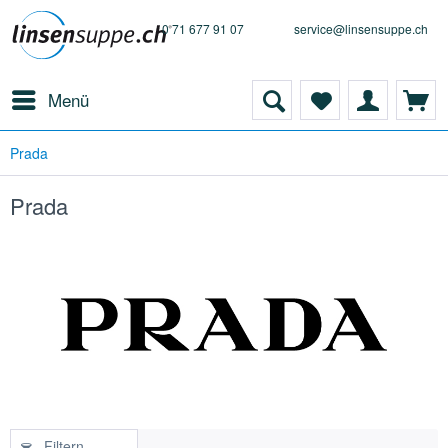
0 71 677 91 07
service@linsensuppe.ch
Menü
Prada
Prada
Filtern