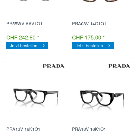
PR55WV AAV1O1
PRA03V 14O1O1
CHF 242.60 *
CHF 175.00 *
Jetzt bestellen
Jetzt bestellen
PRA13V 16K1O1
PRA18V 16K1O1