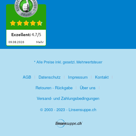
Exzellent:
4.7
/
5
09.08.2026
mehr
* Alle Preise inkl. gesetzl. Mehrwertsteuer
AGB
Datenschutz
Impressum
Kontakt
Retouren - Rückgabe
Über uns
Versand- und Zahlungsbedingungen
© 2003 - 2023 - Linsensuppe.ch