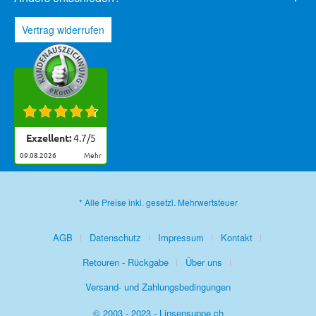
Vertrag widerrufen
Exzellent:
4.7
/
5
09.08.2026
mehr
* Alle Preise inkl. gesetzl. Mehrwertsteuer
AGB
Datenschutz
Impressum
Kontakt
Retouren - Rückgabe
Über uns
Versand- und Zahlungsbedingungen
© 2003 - 2023 - Linsensuppe.ch