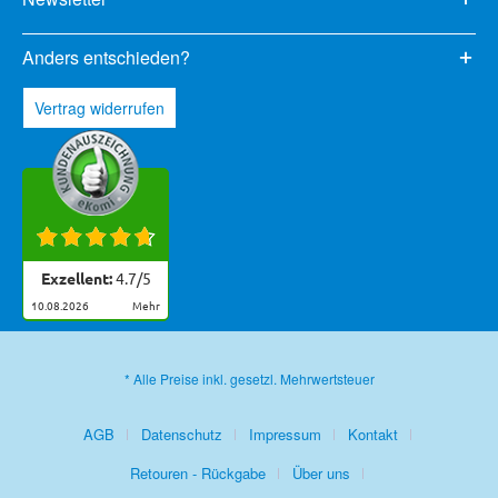
Anders entschieden?
Vertrag widerrufen
Exzellent:
4.7
/
5
10.08.2026
mehr
* Alle Preise inkl. gesetzl. Mehrwertsteuer
AGB
Datenschutz
Impressum
Kontakt
Retouren - Rückgabe
Über uns