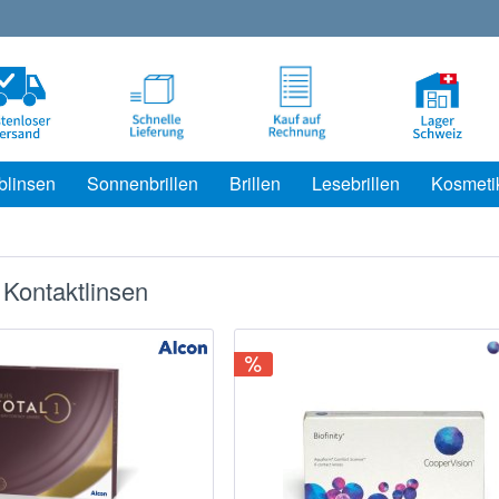
blinsen
Sonnenbrillen
Brillen
Lesebrillen
Kosmeti
 Kontaktlinsen