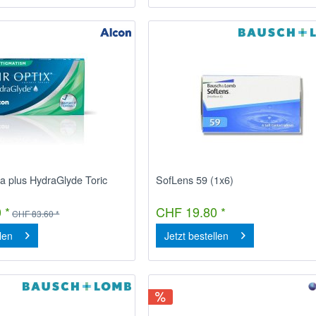
ua plus HydraGlyde Toric
SofLens 59 (1x6)
 *
CHF 19.80 *
CHF 83.60 *
llen
Jetzt bestellen