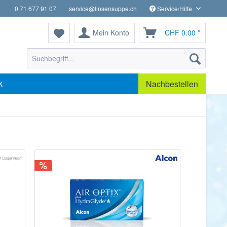
0 71 677 91 07
service@linsensuppe.ch
Service/Hilfe
Mein Konto
CHF 0.00 *
k
Nachbestellen