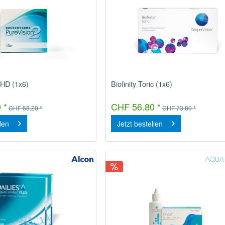
 HD (1x6)
Biofinity Toric (1x6)
 *
CHF 56.80 *
CHF 68.20 *
CHF 73.80 *
llen
Jetzt bestellen