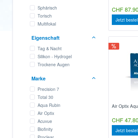
Sphärisch
CHF 87.90
Torisch
Jetzt beste
Multifokal
Eigenschaft
Tag & Nacht
Silikon - Hydrogel
Trockene Augen
Marke
Precision 7
Total 30
Aqua Rubin
Air Optix Aqu
Air Optix
CHF 47.80
Acuvue
Biofinity
Jetzt beste
Proclear