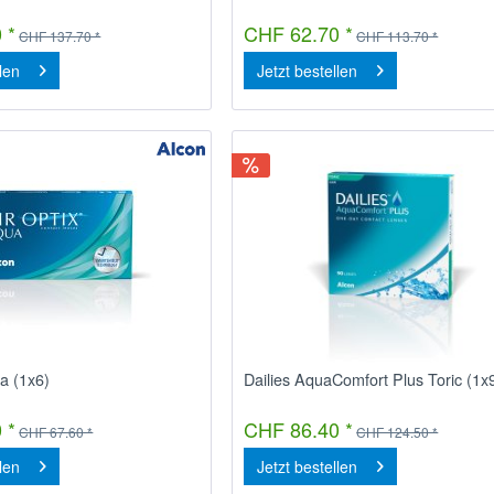
 *
CHF 62.70 *
CHF 137.70 *
CHF 113.70 *
llen
Jetzt bestellen
a (1x6)
Dailies AquaComfort Plus Toric (1x
 *
CHF 86.40 *
CHF 67.60 *
CHF 124.50 *
llen
Jetzt bestellen