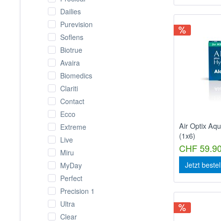
Dailies
Purevision
Soflens
Biotrue
Avaira
Biomedics
Clariti
Contact
Ecco
Air Optix Aq
Extreme
(1x6)
Live
CHF 59.90
Miru
Jetzt beste
MyDay
Perfect
Precision 1
Ultra
Clear