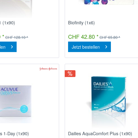
 1 (1x90)
Biofinity (1x6)
 *
CHF 42.80 *
CHF 128.10 *
CHF 65.80 *
llen
Jetzt bestellen
s 1-Day (1x90)
Dailies AquaComfort Plus (1x90)