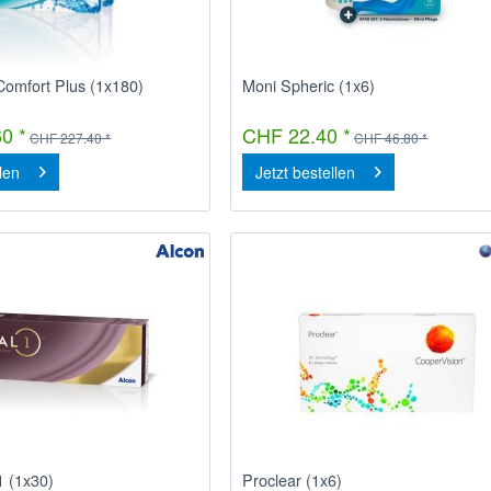
Comfort Plus (1x180)
Moni Spheric (1x6)
0 *
CHF 22.40 *
CHF 227.40 *
CHF 46.80 *
llen
Jetzt bestellen
 1 (1x30)
Proclear (1x6)