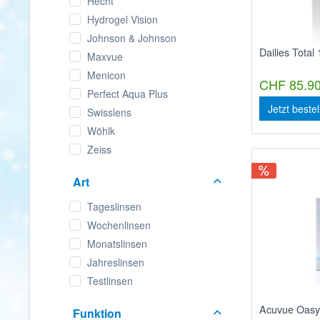
Hecht
Hydrogel Vision
Johnson & Johnson
Dailies Total
Maxvue
Menicon
CHF 85.90
Perfect Aqua Plus
Jetzt beste
Swisslens
Wöhlk
Zeiss
Art
Tageslinsen
Wochenlinsen
Monatslinsen
Jahreslinsen
Testlinsen
Acuvue Oasy
Funktion