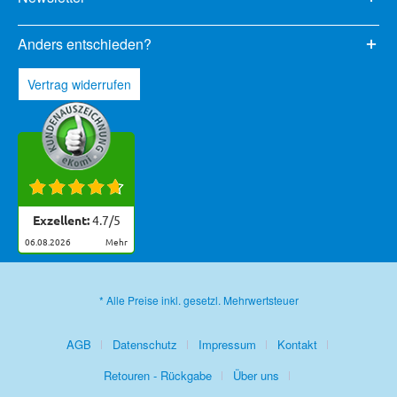
Anders entschieden?
Vertrag widerrufen
Exzellent:
4.7
/
5
06.08.2026
mehr
* Alle Preise inkl. gesetzl. Mehrwertsteuer
AGB
Datenschutz
Impressum
Kontakt
Retouren - Rückgabe
Über uns