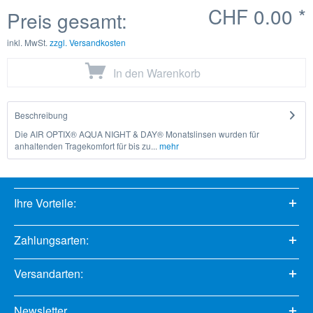
CHF 0.00
*
Preis gesamt:
inkl. MwSt.
zzgl. Versandkosten
In den
Warenkorb
Beschreibung
Die AIR OPTIX® AQUA NIGHT & DAY® Monatslinsen wurden für
anhaltenden Tragekomfort für bis zu...
mehr
Ihre Vorteile:
Zahlungsarten:
Versandarten:
Newsletter