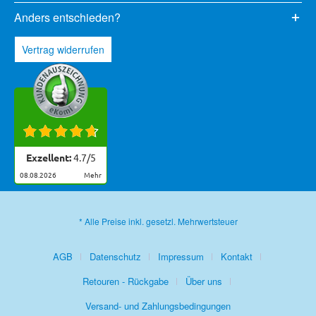
Anders entschieden?
Vertrag widerrufen
Exzellent:
4.7
/
5
08.08.2026
mehr
* Alle Preise inkl. gesetzl. Mehrwertsteuer
AGB
Datenschutz
Impressum
Kontakt
Retouren - Rückgabe
Über uns
Versand- und Zahlungsbedingungen