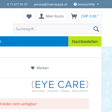
0 71 677 91 07
service@linsensuppe.ch
Service/Hilfe
Mein Konto
CHF 0.00 *
k
Nachbestellen
Merken
t leider nicht verfügbar!