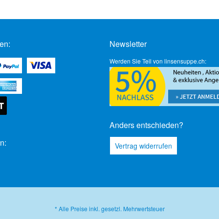
en:
Newsletter
Werden Sie Teil von linsensuppe.ch:
Anders entschieden?
n:
Vertrag widerrufen
* Alle Preise inkl. gesetzl. Mehrwertsteuer