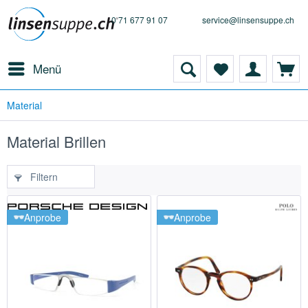
0 71 677 91 07
service@linsensuppe.ch
Menü
Material
Material Brillen
Filtern
Anprobe
Anprobe