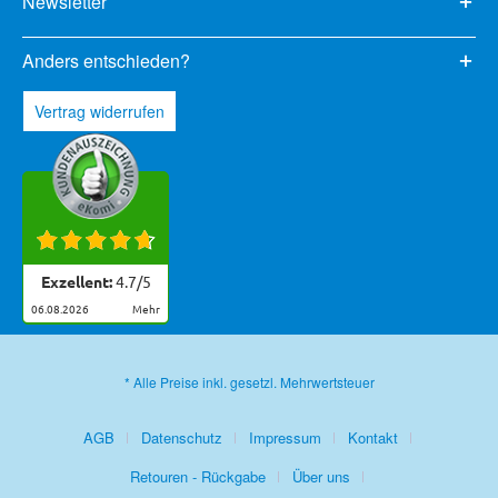
Newsletter
Anders entschieden?
Vertrag widerrufen
Exzellent:
4.7
/
5
06.08.2026
mehr
* Alle Preise inkl. gesetzl. Mehrwertsteuer
AGB
Datenschutz
Impressum
Kontakt
Retouren - Rückgabe
Über uns