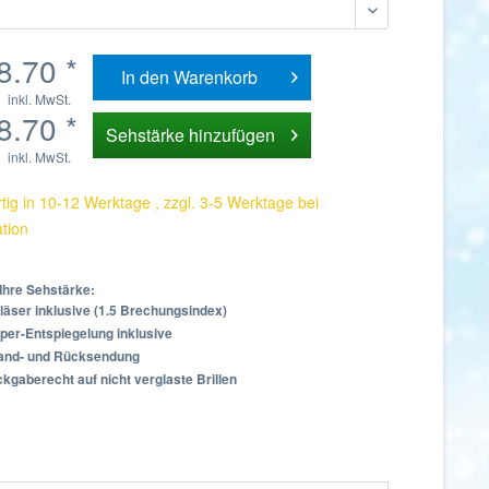
8.70 *
In den
Warenkorb
inkl. MwSt.
8.70 *
Sehstärke hinzufügen
inkl. MwSt.
tig in 10-12 Werktage , zzgl. 3-5 Werktage bei
ation
Ihre Sehstärke:
läser inklusive (1.5 Brechungsindex)
per-Entspiegelung inklusive
sand- und Rücksendung
kgaberecht auf nicht verglaste Brillen