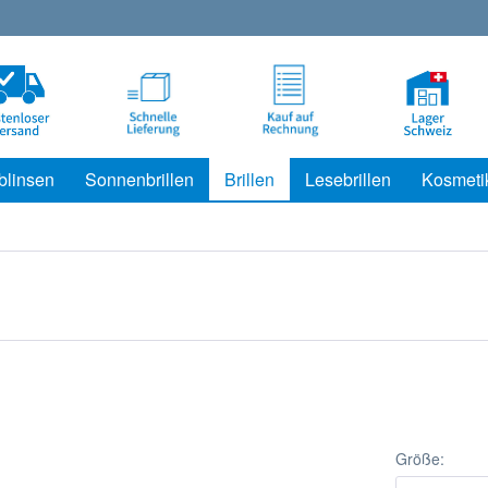
blinsen
Sonnenbrillen
Brillen
Lesebrillen
Kosmeti
Größe: