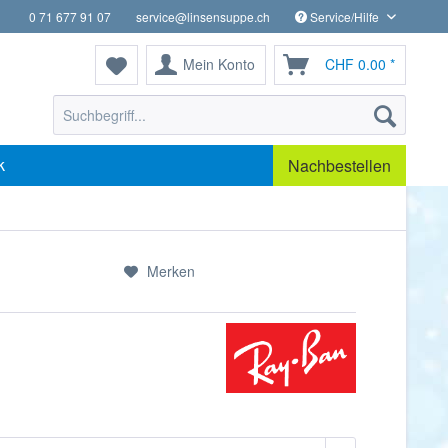
0 71 677 91 07
service@linsensuppe.ch
Service/Hilfe
Mein Konto
CHF 0.00 *
k
Nachbestellen
Merken