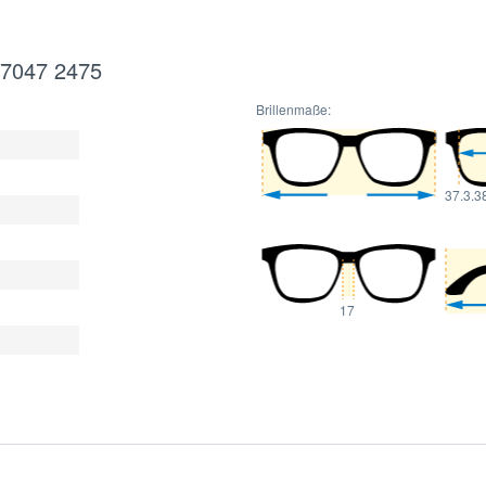
X7047 2475
Brillenmaße:
37.3.3
17