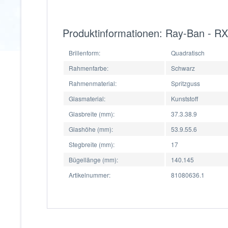
Produktinformationen: Ray-Ban - R
Brillenform:
Quadratisch
Rahmenfarbe:
Schwarz
Rahmenmaterial:
Spritzguss
Glasmaterial:
Kunststoff
Glasbreite (mm):
37.3.38.9
Glashöhe (mm):
53.9.55.6
Stegbreite (mm):
17
Bügellänge (mm):
140.145
Artikelnummer:
81080636.1