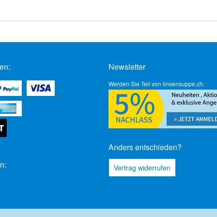
en:
Newsletter
Werden Sie Teil von linsensuppe.ch:
Anders entschieden?
n:
Vertrag widerrufen