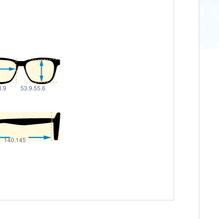
8.9
53.9.55.6
140.145