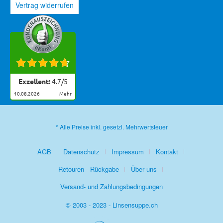
Vertrag widerrufen
Exzellent:
4.7
/
5
10.08.2026
mehr
* Alle Preise inkl. gesetzl. Mehrwertsteuer
AGB
Datenschutz
Impressum
Kontakt
Retouren - Rückgabe
Über uns
Versand- und Zahlungsbedingungen
© 2003 - 2023 - Linsensuppe.ch