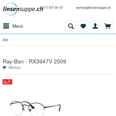
0 71 677 91 07
service@linsensuppe.ch
Menü
Alle
Ray-Ban - RX3947V 2509
Merken