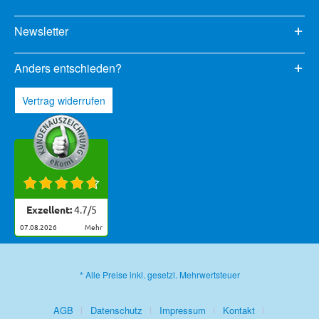
Newsletter
Anders entschieden?
Vertrag widerrufen
Exzellent:
4.7
/
5
07.08.2026
mehr
* Alle Preise inkl. gesetzl. Mehrwertsteuer
AGB
Datenschutz
Impressum
Kontakt