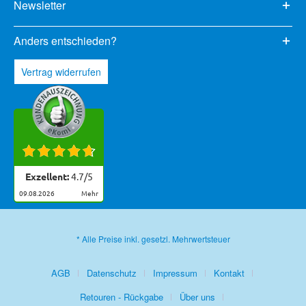
Newsletter
Anders entschieden?
Vertrag widerrufen
Exzellent:
4.7
/
5
09.08.2026
mehr
* Alle Preise inkl. gesetzl. Mehrwertsteuer
AGB
Datenschutz
Impressum
Kontakt
Retouren - Rückgabe
Über uns