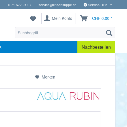
0 71 677 91 07
service@linsensuppe.ch
Service/Hilfe
Mein Konto
CHF 0.00 *
k
Nachbestellen
Merken