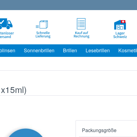
blinsen
Sonnenbrillen
Brillen
Lesebrillen
Kosmeti
x15ml)
Packungsgröße