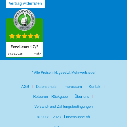
Vertrag widerrufen
Exzellent:
4.7
/
5
07.08.2026
mehr
* Alle Preise inkl. gesetzl. Mehrwertsteuer
AGB
Datenschutz
Impressum
Kontakt
Retouren - Rückgabe
Über uns
Versand- und Zahlungsbedingungen
© 2003 - 2023 - Linsensuppe.ch