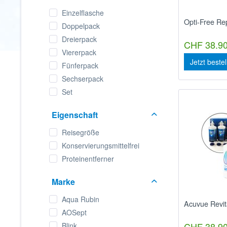
Einzelflasche
Opti-Free Re
Doppelpack
Dreierpack
CHF 38.90
Viererpack
Jetzt beste
Fünferpack
Sechserpack
Set
Eigenschaft
Reisegröße
Konservierungsmittelfrei
Proteinentferner
Marke
Aqua Rubin
Acuvue Revit
AOSept
CHF 38.90
Blink