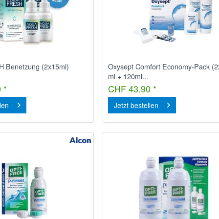
 Benetzung (2x15ml)
Oxysept Comfort Economy-Pack (
ml + 120ml...
 *
CHF 43.90 *
llen
Jetzt bestellen