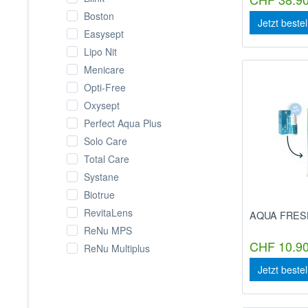
Boston
Jetzt beste
Easysept
Lipo Nit
Menicare
Opti-Free
Oxysept
Perfect Aqua Plus
Solo Care
Total Care
Systane
Biotrue
RevitaLens
AQUA FRESH
ReNu MPS
CHF 10.90
ReNu Multiplus
Jetzt beste