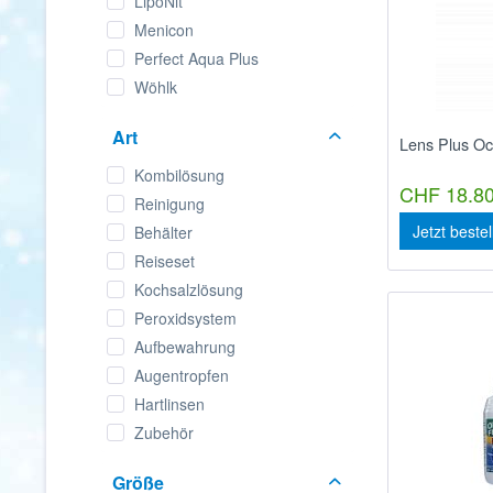
LipoNit
Menicon
Perfect Aqua Plus
Wöhlk
Art
Lens Plus O
Kombilösung
CHF 18.80
Reinigung
Jetzt beste
Behälter
Reiseset
Kochsalzlösung
Peroxidsystem
Aufbewahrung
Augentropfen
Hartlinsen
Zubehör
Größe