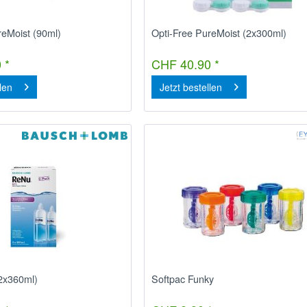
reMoist (90ml)
Opti-Free PureMoist (2x300ml)
 *
CHF 40.90 *
llen
Jetzt bestellen
2x360ml)
Softpac Funky