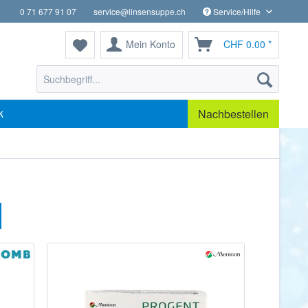
0 71 677 91 07
service@linsensuppe.ch
Service/Hilfe
Mein Konto
CHF 0.00 *
k
Nachbestellen