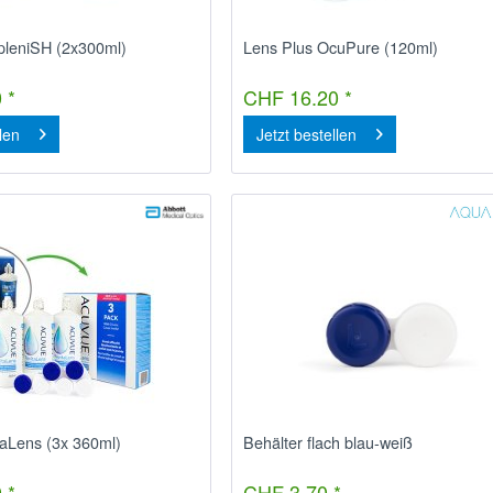
pleniSH (2x300ml)
Lens Plus OcuPure (120ml)
 *
CHF 16.20 *
llen
Jetzt bestellen
aLens (3x 360ml)
Behälter flach blau-weiß
 *
CHF 3.70 *