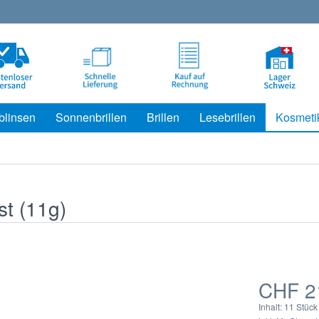
blinsen
Sonnenbrillen
Brillen
Lesebrillen
Kosmeti
t (11g)
CHF 2
Inhalt:
11 Stück 