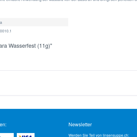
ra
0010.1
ra Wasserfest (11g)"
en:
Newsletter
Werden Sie Teil von linsensuppe.ch: