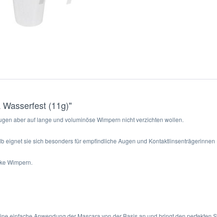
 Wasserfest (11g)"
zugen aber auf lange und voluminöse Wimpern nicht verzichten wollen.
lb eignet sie sich besonders für empfindliche Augen und Kontaktlinsenträgerinnen 
rke Wimpern.
ine einfache Anwendung der Mascara von der Basis an und bringt den perfekten Sc