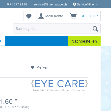
0 71 677 91 07
service@linsensuppe.ch
Service/Hilfe
Mein Konto
CHF 0.00 *
k
Nachbestellen
Merken
1.60 *
(CHF 1.96 * / 1 Stück)