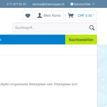
0 71 677 91 07
service@linsensuppe.ch
Service/Hilfe
Mein Konto
CHF 0.00 *
k
Nachbestellen
gsten eingearbeitet. Bifokalgläser oder Trifokalgläser sind