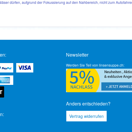
läser dürfen, aufgrund der Fokussierung auf den Nahbereich, nicht zum Autofahre
en:
Newsletter
Werden Sie Teil von linsensuppe.ch:
Anders entschieden?
n:
Vertrag widerrufen