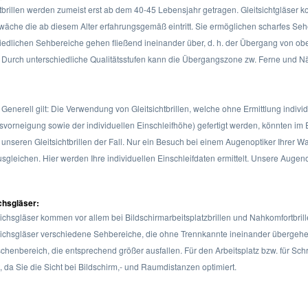
htbrillen werden zumeist erst ab dem 40-45 Lebensjahr getragen. Gleitsichtgläser ko
äche die ab diesem Alter erfahrungsgemäß eintritt. Sie ermöglichen scharfes Seh
iedlichen Sehbereiche gehen fließend ineinander über, d. h. der Übergang von oben
. Durch unterschiedliche Qualitätsstufen kann die Übergangszone zw. Ferne und N
 Generell gilt: Die Verwendung von Gleitsichtbrillen, welche ohne Ermittlung indivi
vorneigung sowie der individuellen Einschleifhöhe) gefertigt werden, könnten im Ei
 unseren Gleitsichtbrillen der Fall. Nur ein Besuch bei einem Augenoptiker Ihrer 
ausgleichen. Hier werden Ihre individuellen Einschleifdaten ermittelt. Unsere Augen
chsgläser:
chsgläser kommen vor allem bei Bildschirmarbeitsplatzbrillen und Nahkomfortbrill
chsgläser verschiedene Sehbereiche, die ohne Trennkannte ineinander übergehen. 
chenbereich, die entsprechend größer ausfallen. Für den Arbeitsplatz bzw. für Schr
, da Sie die Sicht bei Bildschirm,- und Raumdistanzen optimiert.