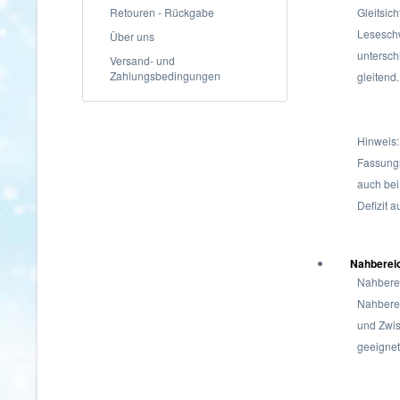
Retouren - Rückgabe
Gleitsic
Leseschw
Über uns
untersch
Versand- und
Zahlungsbedingungen
gleitend
Hinweis:
Fassungs
auch bei
Defizit 
Nahberei
Nahberei
Nahberei
und Zwis
geeignet