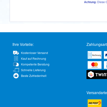
Achtung:
Diese G
Ihre Vorteile:
Zahlungsart
Kostenloser Versand
Kauf auf Rechnung
Kompetente Beratung
Schnelle Lieferung
Beste Zufriedenheit
Versandarte