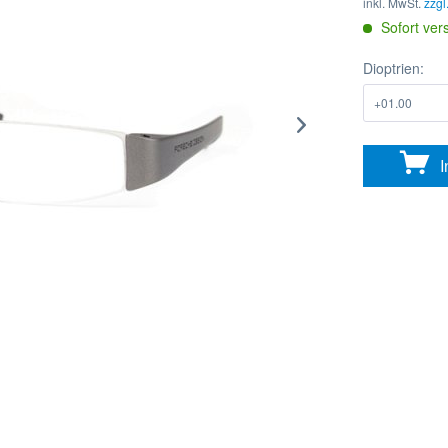
inkl. MwSt.
zzgl
Sofort ver
Dioptrien:
I