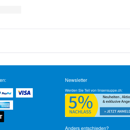
en:
Newsletter
Werden Sie Teil von linsensuppe.ch:
Anders entschieden?