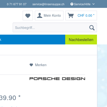
0 71 677 91 07
service@linsensuppe.ch
Service/Hilfe
Mein Konto
CHF 0.00 *
k
Nachbestellen
Merken
39.90 *