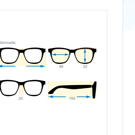
illenmaße:
48
22
20
150