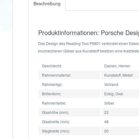
Beschreibung
Produktinformationen: Porsche Desig
Das Design des Reading Tool P8801 verbindet einen Edelsta
bruchsicheren Gläser aus Kunststoff besitzen eine kratzfes
Geschlecht:
Damen, Herren
Rahmenmaterial:
Kunststoff, Metall
Rahmentyp:
Vollrand
Brillenform:
Eckig, Oval
Rahmenfarbe:
Silber
Glashöhe (mm):
22
Glasbreite (mm):
48
Stegbreite (mm):
20