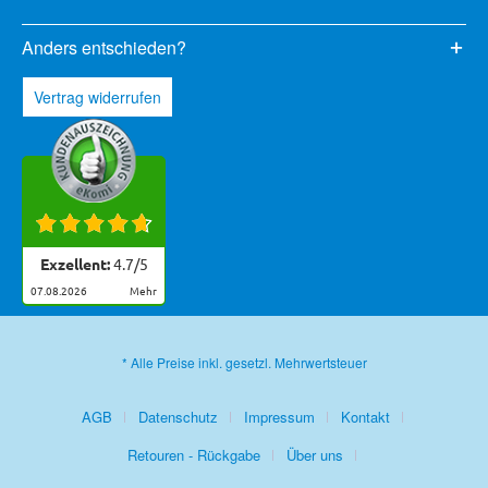
Anders entschieden?
Vertrag widerrufen
Exzellent:
4.7
/
5
07.08.2026
mehr
* Alle Preise inkl. gesetzl. Mehrwertsteuer
AGB
Datenschutz
Impressum
Kontakt
Retouren - Rückgabe
Über uns