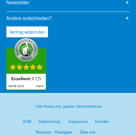
Newsletter
Anders entschieden?
Vertrag widerrufen
Exzellent:
4.7
/
5
08.08.2026
mehr
* Alle Preise inkl. gesetzl. Mehrwertsteuer
AGB
Datenschutz
Impressum
Kontakt
Retouren - Rückgabe
Über uns