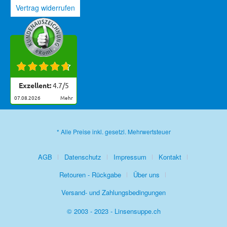
Vertrag widerrufen
Exzellent:
4.7
/
5
07.08.2026
mehr
* Alle Preise inkl. gesetzl. Mehrwertsteuer
AGB
Datenschutz
Impressum
Kontakt
Retouren - Rückgabe
Über uns
Versand- und Zahlungsbedingungen
© 2003 - 2023 - Linsensuppe.ch