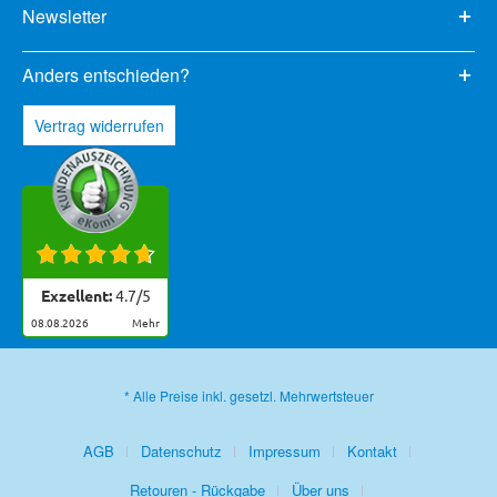
Newsletter
Anders entschieden?
Vertrag widerrufen
Exzellent:
4.7
/
5
08.08.2026
mehr
* Alle Preise inkl. gesetzl. Mehrwertsteuer
AGB
Datenschutz
Impressum
Kontakt
Retouren - Rückgabe
Über uns