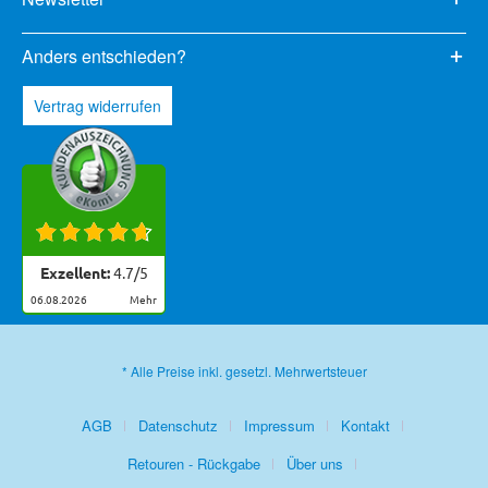
Anders entschieden?
Vertrag widerrufen
Exzellent:
4.7
/
5
06.08.2026
mehr
* Alle Preise inkl. gesetzl. Mehrwertsteuer
AGB
Datenschutz
Impressum
Kontakt
Retouren - Rückgabe
Über uns