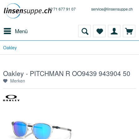
0 71 677 91 07
service@linsensuppe.ch
Menü
Oakley
Oakley - PITCHMAN R OO9439 943904 50
Merken