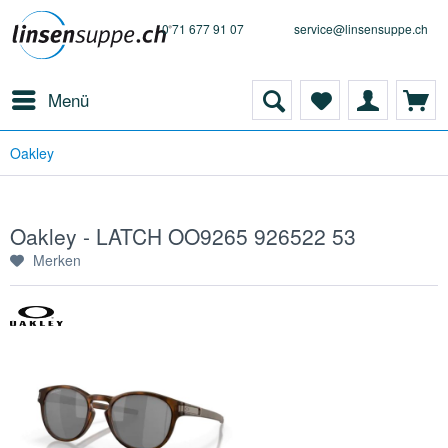
0 71 677 91 07
service@linsensuppe.ch
Menü
Oakley
Oakley - LATCH OO9265 926522 53
Merken