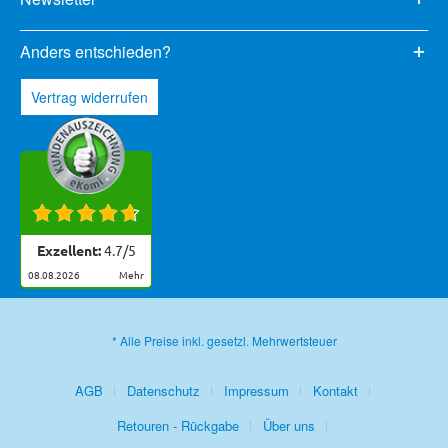
Anders entschieden?
Vertrag widerrufen
Exzellent:
4.7
/
5
08.08.2026
mehr
* Alle Preise inkl. gesetzl. Mehrwertsteuer
AGB
Datenschutz
Impressum
Kontakt
Retouren - Rückgabe
Über uns