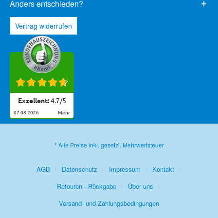
Anders entschieden?
Vertrag widerrufen
Exzellent:
4.7
/
5
07.08.2026
mehr
* Alle Preise inkl. gesetzl. Mehrwertsteuer
AGB
Datenschutz
Impressum
Kontakt
Retouren - Rückgabe
Über uns
Versand- und Zahlungsbedingungen