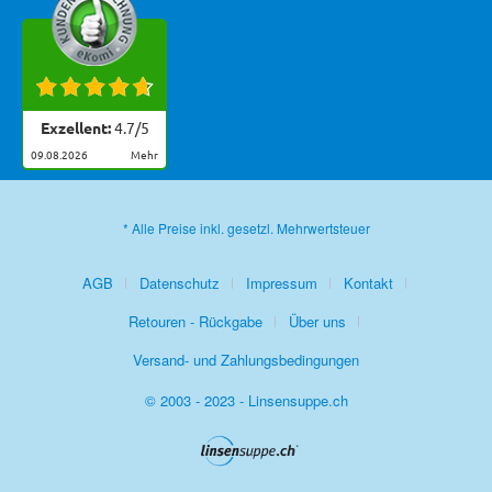
Exzellent:
4.7
/
5
09.08.2026
mehr
* Alle Preise inkl. gesetzl. Mehrwertsteuer
AGB
Datenschutz
Impressum
Kontakt
Retouren - Rückgabe
Über uns
Versand- und Zahlungsbedingungen
© 2003 - 2023 - Linsensuppe.ch