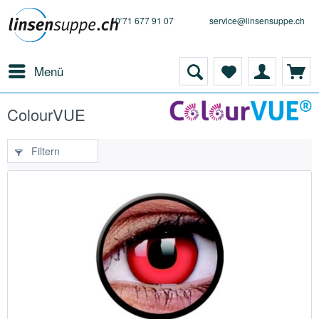
0 71 677 91 07
service@linsensuppe.ch
Menü
ColourVUE
Filtern